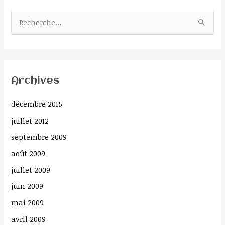
R
e
c
h
Archives
e
r
décembre 2015
c
juillet 2012
h
septembre 2009
e
août 2009
r
juillet 2009
:
juin 2009
mai 2009
avril 2009