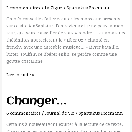
découvrir
3 commentaires
/
La Zigue
/
Spartakus Freemann
!
On m’a conseillé d’aller écouter les morceaux présents
sur ce site AinSophAur. J’en reviens et je ne peux, à mon
tour, que vous conseiller de vous y rendre… Les amateurs
thélémites apprécieront le « Liber Oz » chanté en
frenchy avec une agréable musique… « Livrer bataille,
lutter, souffrir, se libérer enfin, se perdre comme une
goutte cristalline
Lire la suite »
Changer…
Changer…
6 commentaires
/
Journal de Vie
/
Spartakus Freemann
Certains à nouveau vont exulter à la lecture de ce texte.
D’avance je les ignore, merci à eux d’en prendre bonne