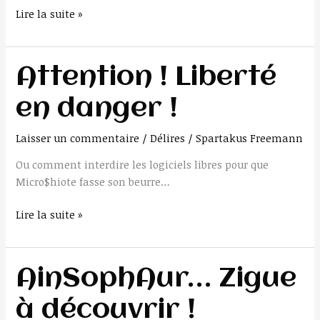
Lire la suite »
Attention
Attention ! Liberté
!
en danger !
Liberté
en
Laisser un commentaire
/
Délires
/
Spartakus Freemann
danger
!
Ou comment interdire les logiciels libres pour que
Micro$hiote fasse son beurre…
Lire la suite »
AinSophAur…
AinSophAur… Zigue
Zigue
à découvrir !
à