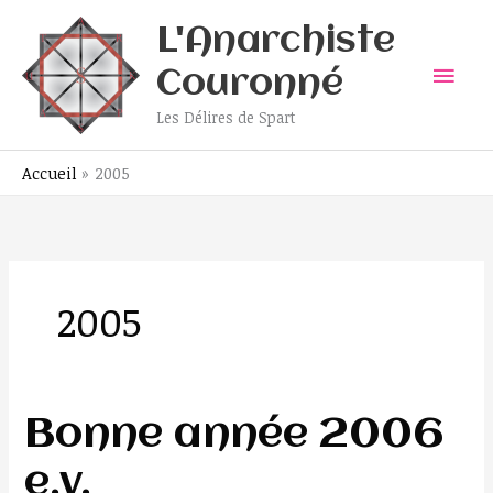
Aller
Men
L'Anarchiste
au
contenu
prin
Couronné
Les Délires de Spart
Accueil
2005
2005
Bonne
Bonne année 2006
année
e.v.
2006