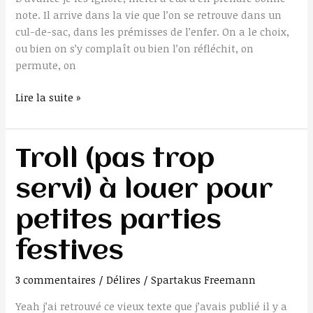
note. Il arrive dans la vie que l’on se retrouve dans un
cul-de-sac, dans les prémisses de l’enfer. On a le choix,
ou bien on s’y complaît ou bien l’on réfléchit, on
permute, on
Lire la suite »
Troll
Troll (pas trop
(pas
servi) à louer pour
trop
servi)
petites parties
à
louer
festives
pour
petites
3 commentaires
/
Délires
/
Spartakus Freemann
parties
festives
Yeah j’ai retrouvé ce vieux texte que j’avais publié il y a