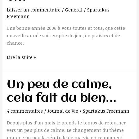
e.v.
Laisser un commentaire
/
General
/
Spartakus
Freemann
Une bonne année 2006 à vous toutes et tous, que cette
nouvelle année soit emplie de joie, de plaisirs et de
chance.
Lire la suite »
Un
Un peu de calme,
peu
cela fait du bien…
de
calme,
4 commentaires
/
Journal de Vie
/
Spartakus Freemann
cela
fait
Depuis plus d’un mois je prends le temps de retourner
du
vers un peu plus de calme. Le changement du thème
bien…
marque un peu la zénitude de ma vie en ce moment.