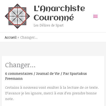
Aller
Men
L'Anarchiste
au
contenu
prin
Couronné
Les Délires de Spart
Accueil
Changer…
Changer…
6 commentaires
/
Journal de Vie
/ Par
Spartakus
Freemann
Certains à nouveau vont exulter à la lecture de ce texte.
D’avance je les ignore, merci à eux d’en prendre bonne
note.