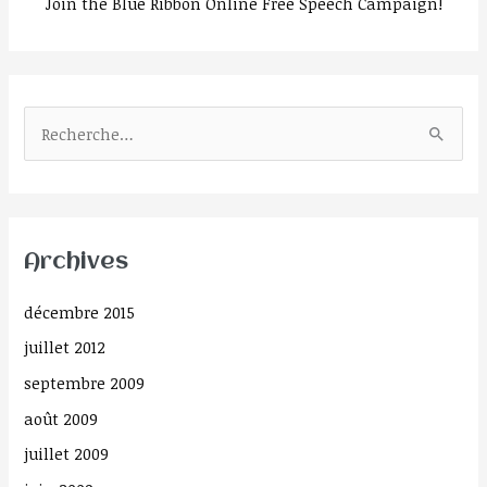
Join the Blue Ribbon Online Free Speech Campaign!
R
e
c
h
Archives
e
r
décembre 2015
c
juillet 2012
h
septembre 2009
e
août 2009
r
juillet 2009
: