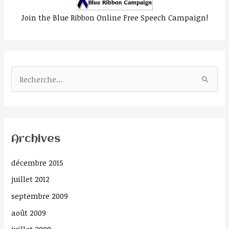
Join the Blue Ribbon Online Free Speech Campaign!
R
e
c
h
Archives
e
r
décembre 2015
c
juillet 2012
h
septembre 2009
e
août 2009
r