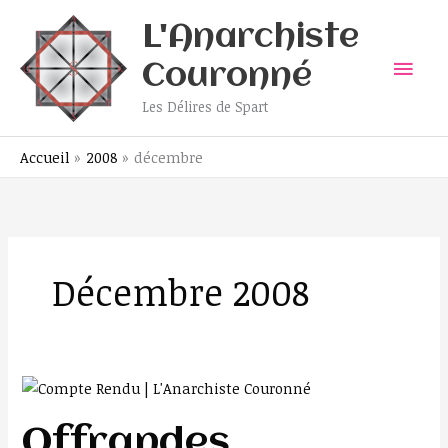
Aller
Men
L'Anarchiste
au
contenu
prin
Couronné
Les Délires de Spart
Accueil
2008
décembre
Décembre 2008
Offrandes
solsticiales
à
Offrandes