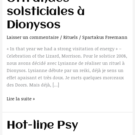
Dionysos
solsticiales à
Dionysos
Laisser un commentaire
/
Rituels
/
Spartakus Freemann
« In that year we had a strong visitation of energy » –
Celebration of the Lizard, Morrison. Pour le solstice 2008,
nous avons décidé avec Lysianne de réaliser un rituel à
Dionysos. Lysianne débute par un reiki, déjà je sens un
effet apaisant et très doux. Je mets quelques morceaux
des Doors. Mais déjà, […]
Lire la suite »
Hot-
Hot-line Psy
line