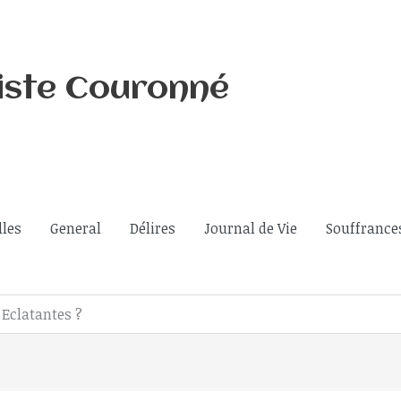
iste Couronné
lles
General
Délires
Journal de Vie
Souffrance
 Eclatantes ?