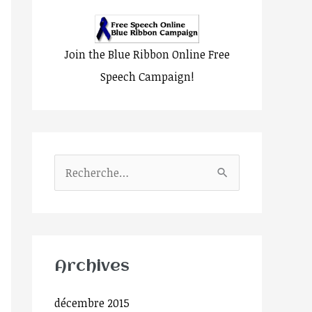
Join the Blue Ribbon Online Free
Speech Campaign!
R
e
c
h
e
 nature et point de nom, Qui est, lorsque to
Archives
r
décembre 2015
c