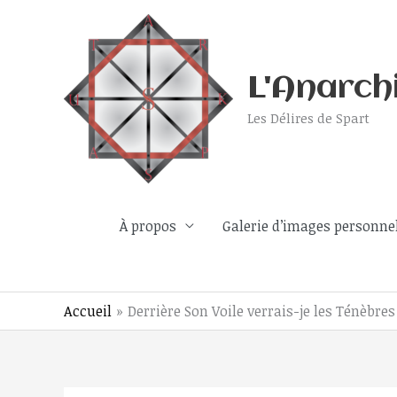
Aller
au
contenu
L'Anarch
Les Délires de Spart
À propos
Galerie d’images personne
Accueil
Derrière Son Voile verrais-je les Ténèbres