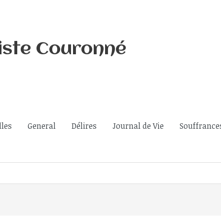
iste Couronné
lles
General
Délires
Journal de Vie
Souffrance