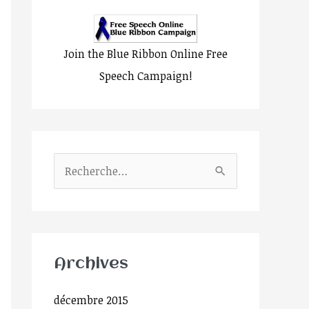
Join the Blue Ribbon Online Free
Speech Campaign!
R
e
c
h
e
Archives
r
décembre 2015
c