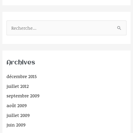
R
e
c
h
Archives
e
r
décembre 2015
c
juillet 2012
h
septembre 2009
e
août 2009
r
juillet 2009
:
juin 2009