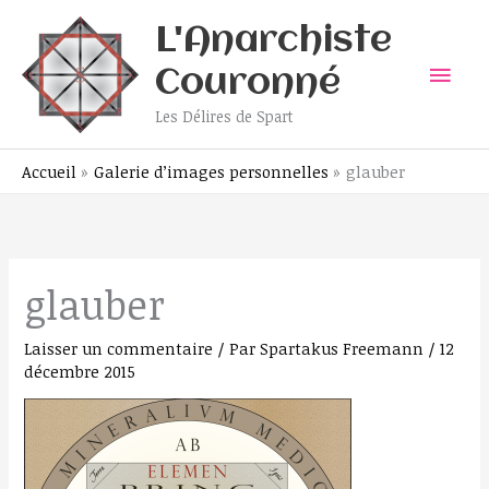
Aller
Men
L'Anarchiste
au
contenu
prin
Couronné
Les Délires de Spart
Accueil
Galerie d’images personnelles
glauber
glauber
Laisser un commentaire
/ Par
Spartakus Freemann
/
12
décembre 2015