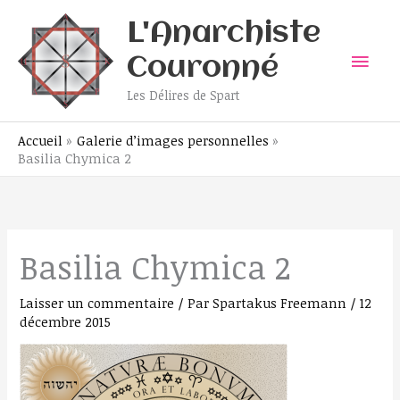
Aller
Men
L'Anarchiste
au
contenu
prin
Couronné
Les Délires de Spart
Accueil
Galerie d’images personnelles
Basilia Chymica 2
Basilia Chymica 2
Laisser un commentaire
/ Par
Spartakus Freemann
/
12
décembre 2015