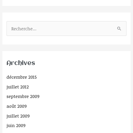
R
e
c
h
Archives
e
r
décembre 2015
c
juillet 2012
h
septembre 2009
e
août 2009
r
juillet 2009
:
juin 2009