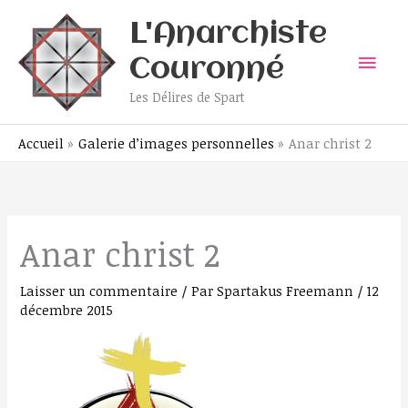
Aller
Men
L'Anarchiste
au
contenu
prin
Couronné
Les Délires de Spart
Accueil
Galerie d’images personnelles
Anar christ 2
Anar christ 2
Laisser un commentaire
/ Par
Spartakus Freemann
/
12
décembre 2015