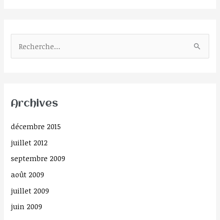
R
e
c
h
Archives
e
r
décembre 2015
c
juillet 2012
h
septembre 2009
e
août 2009
r
juillet 2009
:
juin 2009