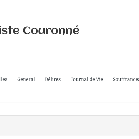
iste Couronné
lles
General
Délires
Journal de Vie
Souffrance