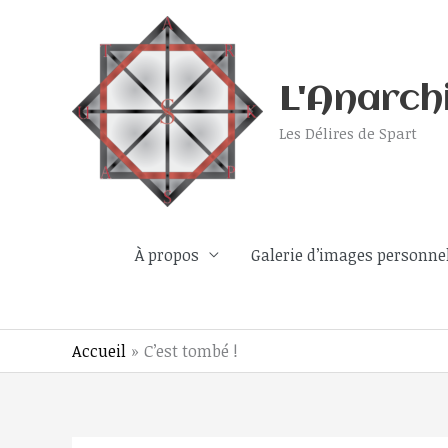
Aller
au
contenu
L'Anarch
Les Délires de Spart
À propos
Galerie d’images personne
Accueil
C’est tombé !