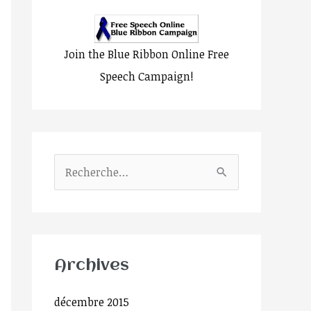
Join the Blue Ribbon Online Free
Speech Campaign!
R
e
c
h
e
Archives
r
décembre 2015
c