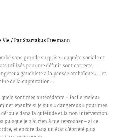
e Vie
/ Par
Spartakus Freemann
tombé sans grande surprise : enquête sociale et
mots utilisés pour me définir sont corrects –
dangereux gauchiste à la pensée archaïque » – et
aine de la supputation…
r quels sont mes antécédants – facile msieur
erminer ensuite si je suis « dangereux » pour mes
e déroule dans la quiétude et la non intervention,
s puisque je n’ai rien à me reprocher – si ce
’ordre, et encore dans un état d’ébriété plus