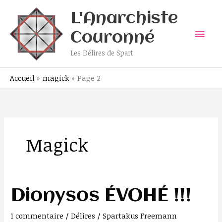
Aller
Men
L'Anarchiste
au
contenu
prin
Couronné
Les Délires de Spart
Accueil
magick
Page 2
Magick
Dionysos
Dionysos ÉVOHÉ !!!
ÉVOHÉ
!!!
1 commentaire
/
Délires
/
Spartakus Freemann