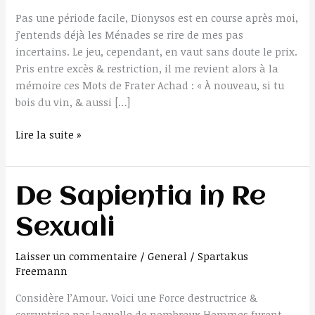
Pas une période facile, Dionysos est en course après moi,
j’entends déjà les Ménades se rire de mes pas
incertains. Le jeu, cependant, en vaut sans doute le prix.
Pris entre excès & restriction, il me revient alors à la
mémoire ces Mots de Frater Achad : « À nouveau, si tu
bois du vin, & aussi […]
Lire la suite »
De
De Sapientia in Re
Sapientia
Sexuali
in
Re
Laisser un commentaire
/
General
/
Spartakus
Sexuali
Freemann
Considère l’Amour. Voici une Force destructrice &
corruptrice par laquelle de nombreux Hommes furent