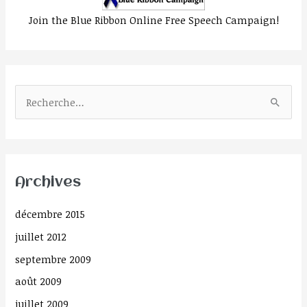
Join the Blue Ribbon Online Free Speech Campaign!
R
e
c
h
Archives
e
r
décembre 2015
c
juillet 2012
h
septembre 2009
e
août 2009
r
juillet 2009