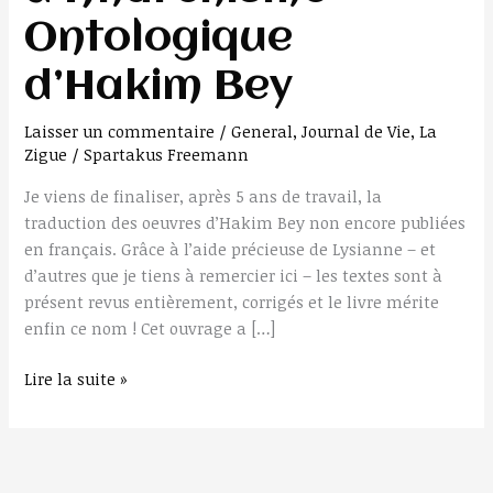
d’Hakim
Ontologique
Bey
d’Hakim Bey
Laisser un commentaire
/
General
,
Journal de Vie
,
La
Zigue
/
Spartakus Freemann
Je viens de finaliser, après 5 ans de travail, la
traduction des oeuvres d’Hakim Bey non encore publiées
en français. Grâce à l’aide précieuse de Lysianne – et
d’autres que je tiens à remercier ici – les textes sont à
présent revus entièrement, corrigés et le livre mérite
enfin ce nom ! Cet ouvrage a […]
Lire la suite »