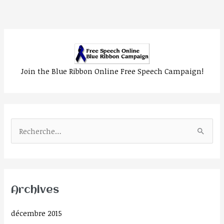
Join the Blue Ribbon Online Free Speech Campaign!
R
e
c
h
Archives
e
r
décembre 2015
c