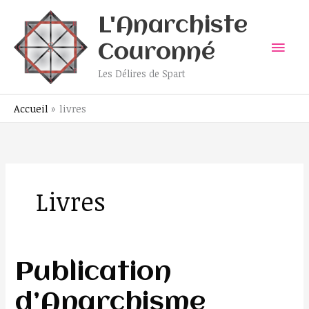
Aller
Men
L'Anarchiste
au
contenu
prin
Couronné
Les Délires de Spart
Accueil
livres
Livres
Publication
Publication
d’Anarchisme
d’Anarchisme
Ontologique