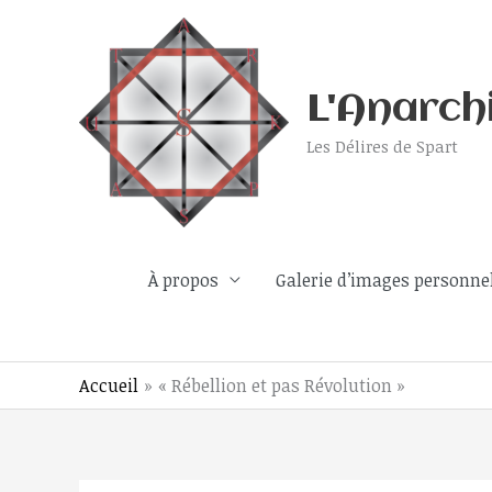
Aller
au
contenu
L'Anarch
Les Délires de Spart
À propos
Galerie d’images personne
Accueil
« Rébellion et pas Révolution »