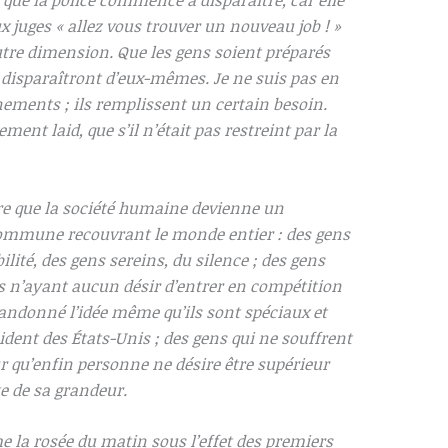
; que la police commence à disparaître, car elle
aux juges « allez vous trouver un nouveau job ! »
utre dimension. Que les gens soient préparés
 disparaîtront d’eux-mêmes. Je ne suis pas en
nements ; ils remplissent un certain besoin.
ent laid, que s’il n’était pas restreint par la
ire que la société humaine devienne un
mmune recouvrant le monde entier : des gens
lité, des gens sereins, du silence ; des gens
s n’ayant aucun désir d’entrer en compétition
bandonné l’idée même qu’ils sont spéciaux et
ident des États-Unis ; des gens qui ne souffrent
r qu’enfin personne ne désire être supérieur
e de sa grandeur.
la rosée du matin sous l’effet des premiers