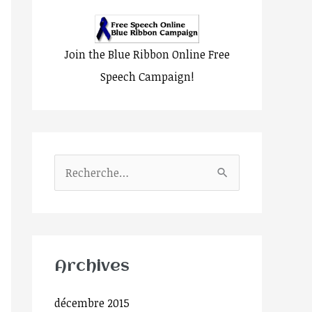
Join the Blue Ribbon Online Free
Speech Campaign!
R
e
c
h
e
Archives
r
décembre 2015
c