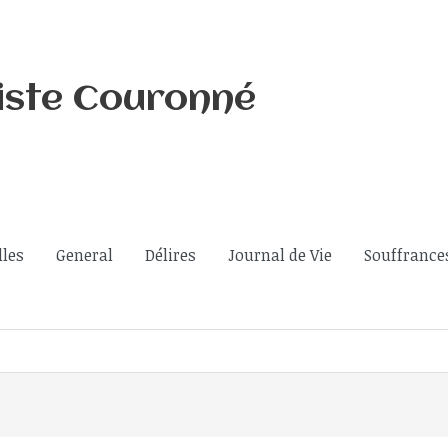
iste Couronné
lles
General
Délires
Journal de Vie
Souffrance