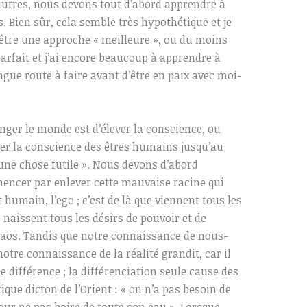
autres, nous devons tout d’abord apprendre à
Bien sûr, cela semble très hypothétique et je
 être une approche « meilleure », ou du moins
 parfait et j’ai encore beaucoup à apprendre à
ngue route à faire avant d’être en paix avec moi-
nger le monde est d’élever la conscience, ou
ver la conscience des êtres humains jusqu’au
ne chose futile ». Nous devons d’abord
cer par enlever cette mauvaise racine qui
humain, l’ego ; c’est de là que viennent tous les
 naissent tous les désirs de pouvoir et de
 chaos. Tandis que notre connaissance de nous-
tre connaissance de la réalité grandit, car il
de différence ; la différenciation seule cause des
que dicton de l’Orient : « on n’a pas besoin de
pour ne pas boire de toute son eau ». Lorsque