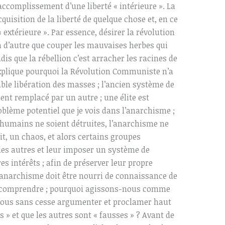
’accomplissement d’une liberté « intérieure ». La
cquisition de la liberté de quelque chose et, en ce
« extérieure ». Par essence, désirer la révolution
n d’autre que couper les mauvaises herbes qui
dis que la rébellion c’est arracher les racines de
explique pourquoi la Révolution Communiste n’a
ble libération des masses ; l’ancien système de
ent remplacé par un autre ; une élite est
oblème potentiel que je vois dans l’anarchisme ;
 humains ne soient détruites, l’anarchisme ne
t, un chaos, et alors certains groupes
les autres et leur imposer un système de
es intérêts ; afin de préserver leur propre
l’anarchisme doit être nourri de connaissance de
s comprendre ; pourquoi agissons-nous comme
nous sans cesse argumenter et proclamer haut
s » et que les autres sont « fausses » ? Avant de